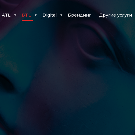
ATL
BTL
Digital
Брендинг
Другие услуги
▼
▼
▼
Контекстная
Разработка
ООН
Event
реклама
сайтов
In Home
Trade Marketing
Графический
SEO
Шоуруминг
Tasting
дизайн
SMM
Рекламные
Merchandising
Таргетированная
ролики
Спонсорство
реклама
In-Store Promo
Crowd Marketing
Популяризация
товаров
Контент-
менеджмент