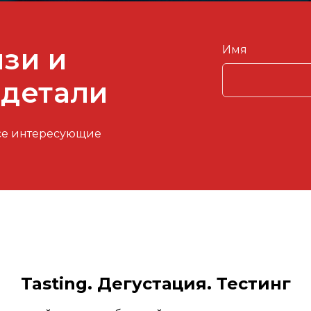
язи и
Имя
 детали
 все интересующие
Tasting. Дегустация. Тестинг