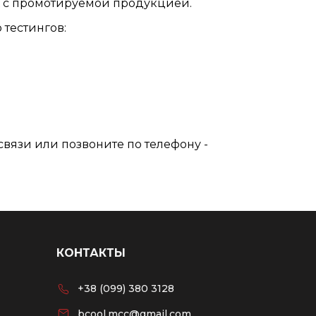
х с промотируемой продукцией.
 тестингов:
связи или позвоните по телефону -
КОНТАКТЫ
+38 (099) 380 3128
bcool.mcc@gmail.com